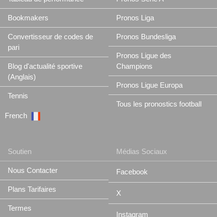
Bookmakers
Pronos Liga
Convertisseur de codes de
Pronos Bundesliga
pari
Pronos Ligue des
Blog d'actualité sportive
Champions
(Anglais)
Pronos Ligue Europa
Tennis
Tous les pronostics football
French
Soutien
Médias Sociaux
Nous Contacter
Facebook
Plans Tarifaires
X
Termes
Instagram