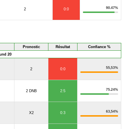
90.47%
2
0:0
Pronostic
Résultat
Confiance %
und 20
55,53%
2
0:0
75.24%
2 DNB
2:5
63,54%
X2
0:3