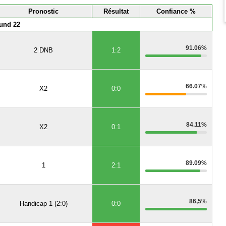
Pronostic
Résultat
Confiance %
und 22
91.06%
2 DNB
1:2
66.07%
X2
0:0
84.11%
X2
0:1
89.09%
1
2:1
86,5%
Handicap 1 (2:0)
0:0