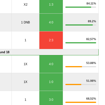
84.11%
X2
1:3
89.2%
1 DNB
4:0
82,57%
1
2:3
und 18
53.88%
1X
4:0
51.98%
1X
1:0
68,52%
1
3:0