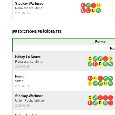
Stockay-Warfusee
L
W
L
D
Renaissance Mons
L
L
D
W
2026-02-15
PRÉDICTIONS PRÉCÉDENTES
Forme
Ro
Habay La Neuve
D
W
W
L
D
Renaissance Mons
W
L
D
W
W
2026-01-25
Namur
L
D
L
W
W
Virton
D
W
W
D
W
2026-01-25
Stockay-Warfusee
D
W
L
L
L
Union Rochefortoise
L
W
D
W
L
2026-01-25