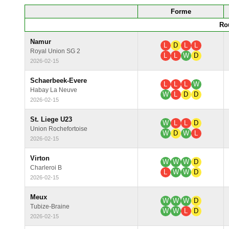
Forme
Ro
Namur
L
D
L
L
Royal Union SG 2
L
L
W
D
2026-02-15
Schaerbeek-Evere
L
L
L
W
Habay La Neuve
W
L
D
D
2026-02-15
St. Liege U23
W
L
L
D
Union Rochefortoise
W
D
W
L
2026-02-15
Virton
W
W
W
D
Charleroi B
L
W
W
D
2026-02-15
Meux
W
W
W
D
Tubize-Braine
W
W
L
D
2026-02-15