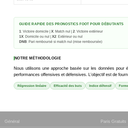
GUIDE RAPIDE DES PRONOSTICS FOOT POUR DÉBUTANTS
1
: Victoire domicile |
X
: Match nul |
2
: Victoire extérieur
1X
: Domicile ou nul |
X2
: Extérieur ou nul
DNB
: Pari remboursé si match nul (mise remboursée)
NOTRE MÉTHODOLOGIE
Nous utilisons une approche basée sur les données pour ét
performances offensives et défensives. L'objectif est de fourn
Régression linéaire
Efficacité des buts
Indice défensif
Forme
Général
Paris Gratuits