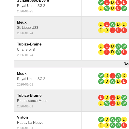
Schaerbeek-Evere
W
L
D
L
L
Royal Union SG 2
D
W
D
L
W
2026-01-25
Meux
D
L
W
D
D
St. Liege U23
D
D
L
L
L
2026-01-24
Tubize-Braine
D
L
D
W
W
Charleroi B
D
L
D
W
L
2026-01-24
Ro
Meux
W
D
L
W
D
Royal Union SG 2
W
D
W
D
L
2026-01-31
Tubize-Braine
L
D
L
D
W
Renaissance Mons
D
W
L
D
W
2026-01-31
Virton
W
D
W
W
D
Habay La Neuve
D
D
W
W
L
2026-01-31