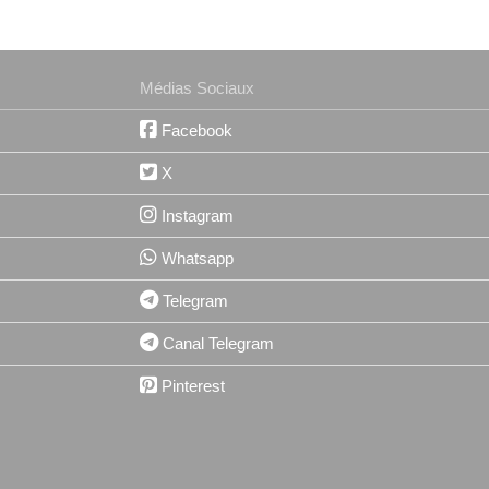
Médias Sociaux
Facebook
X
Instagram
Whatsapp
Telegram
Canal Telegram
Pinterest