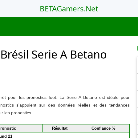
BETAGamers.Net
 Brésil Serie A Betano
ntérêt pour les pronostics foot. La Serie A Betano est idéale pour
nostics s'appuient sur des données réelles et des tendances
r les pronostics.
ronostic
Résultat
Confiance %
und 21