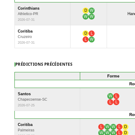
Corinthians
D
W
Hand
Athletico-PR
W
W
2026-07-31
Coritiba
D
L
Cruzeiro
L
W
2026-07-31
PRÉDICTIONS PRÉCÉDENTES
Forme
Ro
Santos
W
L
Chapecoense-SC
L
L
2026-07-25
Ro
Coritiba
L
W
W
L
D
Palmeiras
W
W
W
L
D