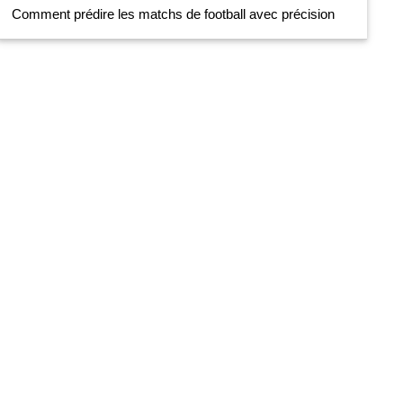
Comment prédire les matchs de football avec précision