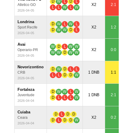
D
W
L
D
L
5
X2
2:1
Atletico GO
L
L
W
L
W
2026-04-05
Londrina
D
W
L
W
L
6
X2
1:2
Sport Recife
D
W
W
D
L
2026-04-05
Avai
W
D
L
W
W
5
X2
0:0
Operario-PR
W
W
D
W
W
2026-04-05
Novorizontino
D
W
D
L
L
7
1 DNB
1:1
CRB
L
L
D
D
W
2026-04-05
Fortaleza
D
W
W
L
W
5
1 DNB
2:1
Juventude
D
L
L
L
W
2026-04-04
Cuiaba
D
L
D
D
X2
0:2
Ceara
D
L
D
D
W
2026-04-04