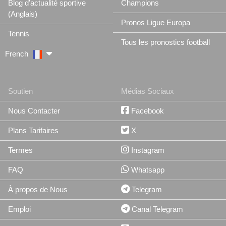
Blog d'actualité sportive
Champions
(Anglais)
Pronos Ligue Europa
Tennis
Tous les pronostics football
French
Soutien
Médias Sociaux
Nous Contacter
Facebook
Plans Tarifaires
X
Termes
Instagram
FAQ
Whatsapp
À propos de Nous
Telegram
Emploi
Canal Telegram