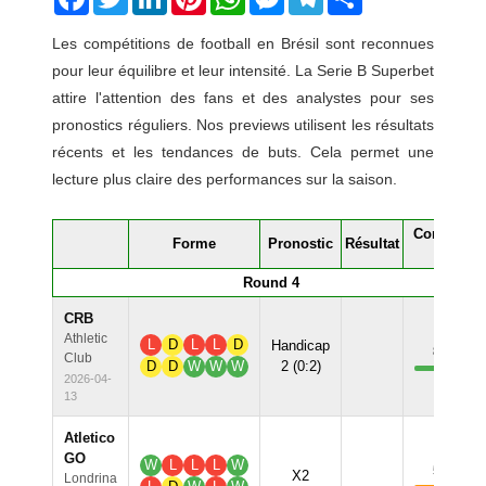
Les compétitions de football en Brésil sont reconnues
pour leur équilibre et leur intensité. La Serie B Superbet
attire l'attention des fans et des analystes pour ses
pronostics réguliers. Nos previews utilisent les résultats
récents et les tendances de buts. Cela permet une
lecture plus claire des performances sur la saison.
Confiance
Forme
Pronostic
Résultat
%
Round 4
CRB
Athletic
L
D
L
L
D
Handicap
84.84%
Club
D
D
W
W
W
2 (0:2)
2026-04-
13
Atletico
GO
W
L
L
L
W
54.84%
X2
Londrina