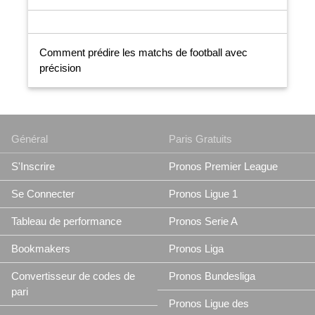
Comment prédire les matchs de football avec
précision
Général
Paris Gratuits
S'Inscrire
Pronos Premier League
Se Connecter
Pronos Ligue 1
Tableau de performance
Pronos Serie A
Bookmakers
Pronos Liga
Convertisseur de codes de
Pronos Bundesliga
pari
Pronos Ligue des