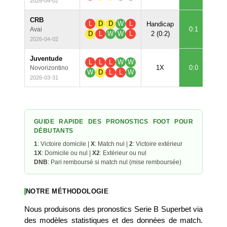
2026-04-02
CRB
L
D
D
W
L
Handicap
6
0:1
Avai
D
L
W
W
L
2 (0:2)
2026-04-02
Juventude
L
L
L
W
W
5
1X
0:0
Novorizontino
W
D
L
L
W
2026-03-31
GUIDE RAPIDE DES PRONOSTICS FOOT POUR
DÉBUTANTS
1
: Victoire domicile |
X
: Match nul |
2
: Victoire extérieur
1X
: Domicile ou nul |
X2
: Extérieur ou nul
DNB
: Pari remboursé si match nul (mise remboursée)
NOTRE MÉTHODOLOGIE
Nous produisons des pronostics Serie B Superbet via
des modèles statistiques et des données de match.