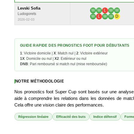
Levski Sofia
W
W
L
W
W
Ludogorets
W
L
W
W
D
2026-02-03
GUIDE RAPIDE DES PRONOSTICS FOOT POUR DÉBUTANTS
1
: Victoire domicile |
X
: Match nul |
2
: Victoire extérieur
1X
: Domicile ou nul |
X2
: Extérieur ou nul
DNB
: Pari remboursé si match nul (mise remboursée)
NOTRE MÉTHODOLOGIE
Nos pronostics foot Super Cup sont basés sur une analyse 
aide à comprendre les relations dans les données de matc
Cela offre une vision claire des performances.
Régression linéaire
Efficacité des buts
Indice défensif
Forme