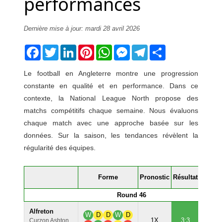
performances
Dernière mise à jour: mardi 28 avril 2026
Facebook
Twitter
LinkedIn
Pinterest
WhatsApp
Messenger
Telegram
Share
Le football en Angleterre montre une progression
constante en qualité et en performance. Dans ce
contexte, la National League North propose des
matchs compétitifs chaque semaine. Nous évaluons
chaque match avec une approche basée sur les
données. Sur la saison, les tendances révèlent la
régularité des équipes.
Confi
Forme
Pronostic
Résultat
Round 46
Alfreton
W
D
D
W
D
77
1X
3:3
Curzon Ashton