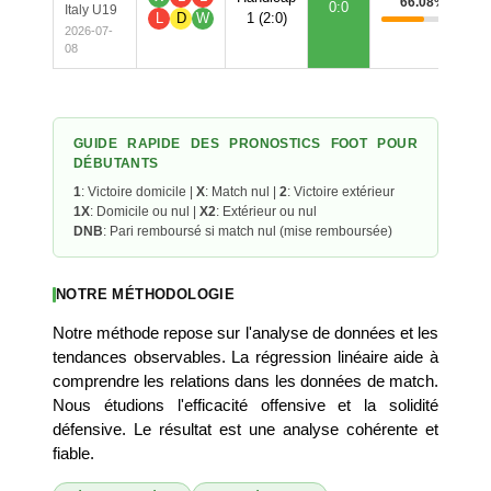
66.08%
0:0
Italy U19
L
D
W
1 (2:0)
2026-07-
08
GUIDE RAPIDE DES PRONOSTICS FOOT POUR
DÉBUTANTS
1
: Victoire domicile |
X
: Match nul |
2
: Victoire extérieur
1X
: Domicile ou nul |
X2
: Extérieur ou nul
DNB
: Pari remboursé si match nul (mise remboursée)
NOTRE MÉTHODOLOGIE
Notre méthode repose sur l'analyse de données et les
tendances observables. La régression linéaire aide à
comprendre les relations dans les données de match.
Nous étudions l'efficacité offensive et la solidité
défensive. Le résultat est une analyse cohérente et
fiable.