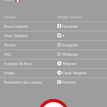
Soutien
Médias Sociaux
Nous Contacter
Facebook
Plans Tarifaires
X
Termes
Instagram
FAQ
Whatsapp
À propos de Nous
Telegram
Emploi
Canal Telegram
Paramètres des cookies
Pinterest