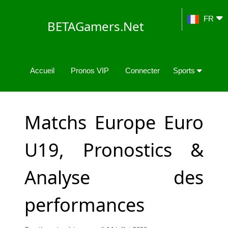
FR
BETAGamers.Net
Accueil
Pronos VIP
Connecter
Sports
Matchs Europe Euro
U19, Pronostics &
Analyse des
performances