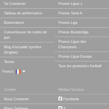
Se Connecter
Pronos Ligue 1
Tableau de performance
Pronos Serie A
Bookmakers
Pronos Liga
Convertisseur de codes de
Pronos Bundesliga
pari
Pronos Ligue des
Blog d'actualité sportive
Champions
(Anglais)
Pronos Ligue Europa
Tennis
Tous les pronostics football
French
Soutien
Médias Sociaux
Nous Contacter
Facebook
Plans Tarifaires
X