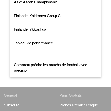
Asie: Asean Championship
Finlande: Kakkonen Group C
Finlande: Ykkosliiga
Tableau de performance
Comment prédire les matchs de football avec
précision
Général
Paris Gratuits
S'Inscrire
Pronos Premier League