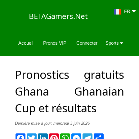
FR
BETAGamers.Net
Accueil
Pronos VIP
Connecter
Sports
Pronostics gratuits
Ghana Ghanaian
Cup et résultats
Dernière mise à jour: mercredi 3 juin 2026
Facebook
Twitter
LinkedIn
Pinterest
WhatsApp
Messenger
Telegram
Share