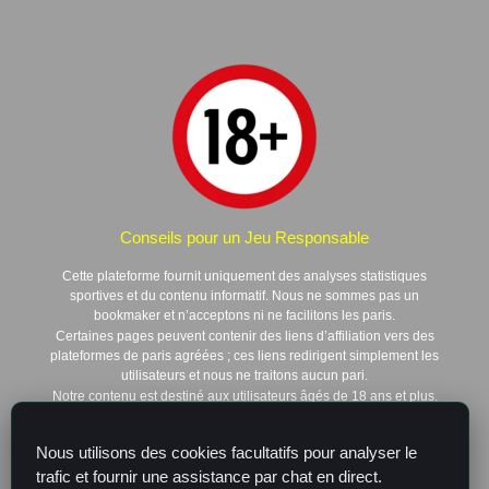
Conseils pour un Jeu Responsable
Cette plateforme fournit uniquement des analyses statistiques
sportives et du contenu informatif. Nous ne sommes pas un
bookmaker et n’acceptons ni ne facilitons les paris.
Certaines pages peuvent contenir des liens d’affiliation vers des
plateformes de paris agréées ; ces liens redirigent simplement les
utilisateurs et nous ne traitons aucun pari.
Notre contenu est destiné aux utilisateurs âgés de 18 ans et plus.
Toutes les informations sont fournies à titre indicatif et ne doivent pas
être considérées comme des conseils financiers.
Nous utilisons des cookies facultatifs pour analyser le
Nous ne garantissons aucun résultat et déclinons toute responsabilité
trafic et fournir une assistance par chat en direct.
quant aux conséquences éventuelles.