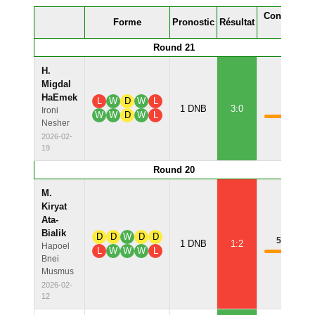
Confiance
Forme
Pronostic
Résultat
%
Round 21
H.
Migdal
HaEmek
L
W
D
W
L
71.1%
1 DNB
3:0
Ironi
W
W
D
W
L
Nesher
2026-02-
19
Round 20
M.
Kiryat
Ata-
Bialik
D
D
W
D
D
54.16%
1 DNB
1:2
Hapoel
L
W
W
W
L
Bnei
Musmus
2026-02-
12