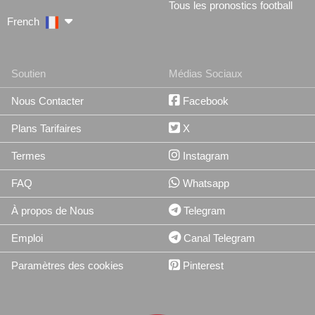
Tous les pronostics football
French
Soutien
Médias Sociaux
Nous Contacter
Facebook
Plans Tarifaires
X
Termes
Instagram
FAQ
Whatsapp
À propos de Nous
Telegram
Emploi
Canal Telegram
Paramètres des cookies
Pinterest