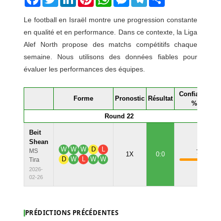
Le football en Israël montre une progression constante
en qualité et en performance. Dans ce contexte, la Liga
Alef North propose des matchs compétitifs chaque
semaine. Nous utilisons des données fiables pour
évaluer les performances des équipes.
Confiance
Forme
Pronostic
Résultat
%
Round 22
Beit
Shean
W
W
W
D
L
MS
72%
1X
0:0
D
W
L
W
W
Tira
2026-
02-26
PRÉDICTIONS PRÉCÉDENTES