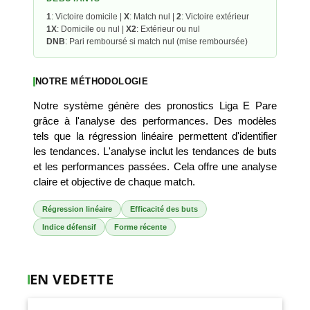
1
: Victoire domicile |
X
: Match nul |
2
: Victoire extérieur
1X
: Domicile ou nul |
X2
: Extérieur ou nul
DNB
: Pari remboursé si match nul (mise remboursée)
NOTRE MÉTHODOLOGIE
Notre système génère des pronostics Liga E Pare
grâce à l'analyse des performances. Des modèles
tels que la régression linéaire permettent d'identifier
les tendances. L'analyse inclut les tendances de buts
et les performances passées. Cela offre une analyse
claire et objective de chaque match.
Régression linéaire
Efficacité des buts
Indice défensif
Forme récente
EN VEDETTE