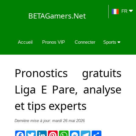
FR
BETAGamers.Net
Accueil
Pronos VIP
Connecter
Sports
Pronostics gratuits
Liga E Pare, analyse
et tips experts
Dernière mise à jour: mardi 26 mai 2026
Facebook
Twitter
LinkedIn
Pinterest
WhatsApp
Messenger
Telegram
Share