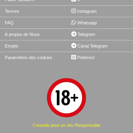
Termes
Instagram
FAQ
Whatsapp
À propos de Nous
Telegram
Emploi
Canal Telegram
Paramètres des cookies
Pinterest
Conseils pour un Jeu Responsable