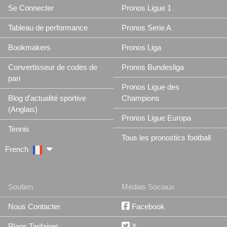
Se Connecter
Pronos Ligue 1
Tableau de performance
Pronos Serie A
Bookmakers
Pronos Liga
Convertisseur de codes de
Pronos Bundesliga
pari
Pronos Ligue des
Blog d'actualité sportive
Champions
(Anglais)
Pronos Ligue Europa
Tennis
Tous les pronostics football
French
Soutien
Médias Sociaux
Nous Contacter
Facebook
Plans Tarifaires
X