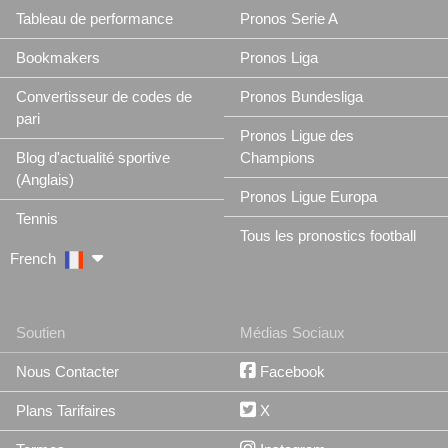
Tableau de performance
Pronos Serie A
Bookmakers
Pronos Liga
Convertisseur de codes de
Pronos Bundesliga
pari
Pronos Ligue des
Blog d'actualité sportive
Champions
(Anglais)
Pronos Ligue Europa
Tennis
Tous les pronostics football
French
Soutien
Médias Sociaux
Nous Contacter
Facebook
Plans Tarifaires
X