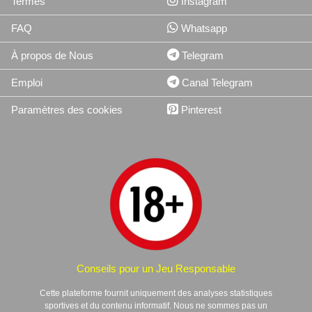
Termes
Instagram
FAQ
Whatsapp
À propos de Nous
Telegram
Emploi
Canal Telegram
Paramètres des cookies
Pinterest
Conseils pour un Jeu Responsable
Cette plateforme fournit uniquement des analyses statistiques
sportives et du contenu informatif. Nous ne sommes pas un