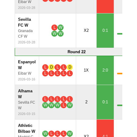
Eibar W
2026-03-28
Sevilla
FC W
L
W
93.7%
X2
0:1
Granada
W
W
CF W
2026-03-28
Round 22
Espanyol
L
D
L
L
D
W
67.13%
1X
2:0
L
L
L
L
L
Eibar W
2026-03-16
Alhama
W
L
L
L
L
L
91.49%
2
0:1
Sevilla FC
W
W
W
L
W
W
2026-03-15
Athletic
Bilbao W
W
L
L
L
W
65.64%
X2
4:1