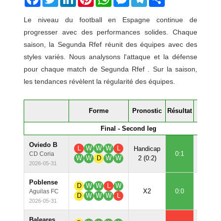
Le niveau du football en Espagne continue de
progresser avec des performances solides. Chaque
saison, la Segunda Rfef réunit des équipes avec des
styles variés. Nous analysons l'attaque et la défense
pour chaque match de Segunda Rfef . Sur la saison,
les tendances révèlent la régularité des équipes.
Confia
Forme
Pronostic
Résultat
%
Final - Second leg
Oviedo B
L
W
W
W
L
Handicap
75.2
0:1
CD Coria
W
W
D
W
W
2 (0:2)
2026-05-31
Poblense
D
W
W
L
W
77.2
X2
0:0
Aguilas FC
D
W
W
W
L
2026-05-31
Baleares