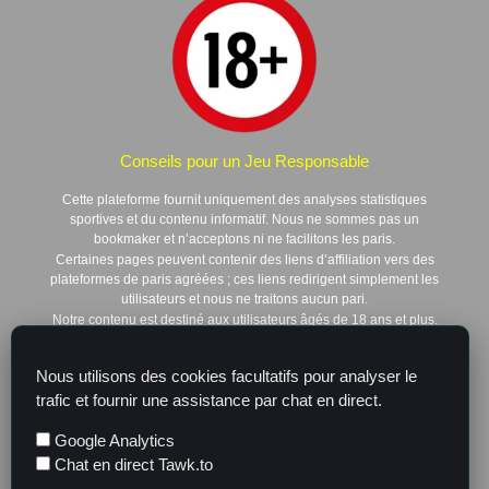
Conseils pour un Jeu Responsable
Cette plateforme fournit uniquement des analyses statistiques
sportives et du contenu informatif. Nous ne sommes pas un
bookmaker et n’acceptons ni ne facilitons les paris.
Certaines pages peuvent contenir des liens d’affiliation vers des
plateformes de paris agréées ; ces liens redirigent simplement les
utilisateurs et nous ne traitons aucun pari.
Notre contenu est destiné aux utilisateurs âgés de 18 ans et plus.
Toutes les informations sont fournies à titre indicatif et ne doivent pas
être considérées comme des conseils financiers.
Nous utilisons des cookies facultatifs pour analyser le
Nous ne garantissons aucun résultat et déclinons toute responsabilité
trafic et fournir une assistance par chat en direct.
quant aux conséquences éventuelles.
Toutes les marques, logos et noms commerciaux affichés sont la
Google Analytics
propriété de leurs détenteurs respectifs.
Chat en direct Tawk.to