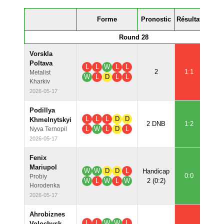
Conf
Forme
Pronostic
Résultat
Round 28
Vorskla
Poltava
L
L
W
L
L
7
2
1:1
Metalist
W
L
D
L
L
Kharkiv
2026-05-17
Podillya
L
L
L
D
D
Khmelnytskyi
77
2 DNB
1:2
L
W
L
D
L
Nyva Ternopil
2026-05-17
Fenix
Mariupol
W
W
D
D
L
Handicap
0:0
Probiy
W
L
W
L
W
2 (0:2)
Horodenka
2026-05-17
Ahrobiznes
L
L
W
W
L
Volochysk