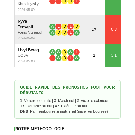
L
L
D
D
L
Khmelnytskyi
2026-05-09
Nyva
W
L
D
L
D
Ternopil
63
1X
0:3
W
D
D
L
W
Fenix Mariupol
2026-05-09
Livyi Bereg
W
W
D
W
L
75
1
3:1
UCSA
L
W
D
L
W
2026-05-08
GUIDE RAPIDE DES PRONOSTICS FOOT POUR
DÉBUTANTS
1
: Victoire domicile |
X
: Match nul |
2
: Victoire extérieur
1X
: Domicile ou nul |
X2
: Extérieur ou nul
DNB
: Pari remboursé si match nul (mise remboursée)
NOTRE MÉTHODOLOGIE