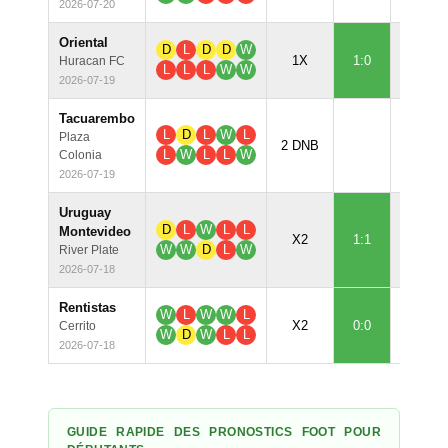
2026-07-20
Oriental
D
L
D
D
W
84.1
1X
1:0
Huracan FC
L
L
L
W
W
2026-07-19
Tacuarembo
L
D
L
W
L
Plaza
69.7
2 DNB
L
W
L
L
W
Colonia
2026-07-19
Uruguay
D
L
W
L
L
Montevideo
60.9
X2
1:1
W
W
D
L
W
River Plate
2026-07-18
Rentistas
W
L
W
W
L
57.0
X2
0:0
Cerrito
W
D
W
L
L
2026-07-18
GUIDE RAPIDE DES PRONOSTICS FOOT POUR