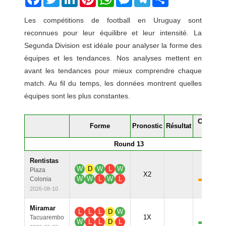
Les compétitions de football en Uruguay sont
reconnues pour leur équilibre et leur intensité. La
Segunda Division est idéale pour analyser la forme des
équipes et les tendances. Nos analyses mettent en
avant les tendances pour mieux comprendre chaque
match. Au fil du temps, les données montrent quelles
équipes sont les plus constantes.
Confianc
Forme
Pronostic
Résultat
%
Round 13
Rentistas
W
D
W
L
W
Plaza
62.38
X2
W
W
L
W
L
Colonia
2026-08-10
Miramar
L
L
L
D
W
80.74
1X
Tacuarembo
W
L
L
D
L