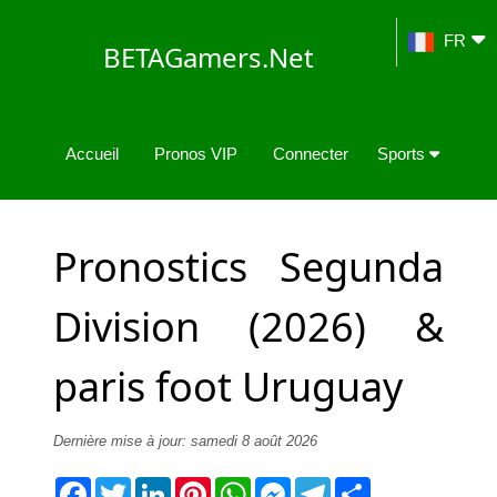
FR
BETAGamers.Net
Accueil
Pronos VIP
Connecter
Sports
Pronostics Segunda
Division (2026) &
paris foot Uruguay
Dernière mise à jour: samedi 8 août 2026
Facebook
Twitter
LinkedIn
Pinterest
WhatsApp
Messenger
Telegram
Share