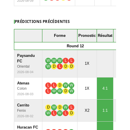
2026-08-09
PRÉDICTIONS PRÉCÉDENTES
Confian
Forme
Pronostic
Résultat
%
Round 12
Paysandu
W
W
W
L
L
FC
84.1
1X
W
D
L
D
D
Oriental
2026-08-04
Atenas
L
L
D
W
W
58.2
1X
4:1
Colon
L
W
W
D
W
2026-08-03
Cerrito
D
W
D
W
L
81.7
X2
1:1
Fenix
W
L
W
L
D
2026-08-02
Huracan FC