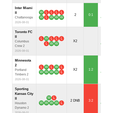
Inter Miami
W
L
L
L
L
II
97.4
2
0:1
W
L
W
W
W
Chattanooga
2026-08-01
Toronto FC
II
L
W
L
L
L
86.3
X2
Columbus
L
W
W
Crew 2
2026-08-01
Minnesota
2
L
W
L
W
L
95.0
X2
1:2
Portland
W
W
W
W
L
Timbers 2
2026-08-01
Sporting
Kansas City
W
L
II
93.8
2 DNB
3:2
W
W
W
W
L
Houston
Dynamo 2
2026-08-01