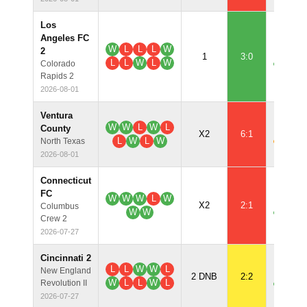
Los
Angeles FC
W
L
L
L
W
2
78.7
1
3:0
L
L
W
L
W
Colorado
Rapids 2
2026-08-01
Ventura
W
W
L
W
L
County
69.1
X2
6:1
L
W
L
W
North Texas
2026-08-01
Connecticut
FC
W
W
W
L
W
75.2
X2
2:1
Columbus
W
W
Crew 2
2026-07-27
Cincinnati 2
L
L
W
W
L
New England
86.4
2 DNB
2:2
W
L
L
W
L
Revolution II
2026-07-27