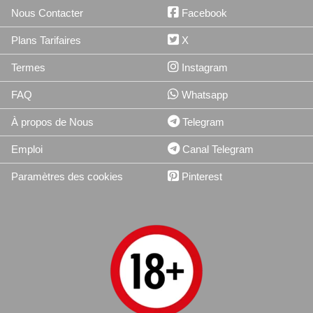
Nous Contacter
Facebook
Plans Tarifaires
X
Termes
Instagram
FAQ
Whatsapp
À propos de Nous
Telegram
Emploi
Canal Telegram
Paramètres des cookies
Pinterest