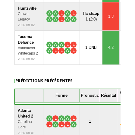
Huntsville
W
W
L
W
L
Handicap
Crown
63,
1:3
W
W
L
W
W
1 (2:0)
Legacy
2026-08-02
Tacoma
Defiance
W
W
W
L
L
88.
1 DNB
4:2
Vancouver
W
L
L
W
L
Whitecaps 2
2026-08-02
PRÉDICTIONS PRÉCÉDENTES
Confian
Forme
Pronostic
Résultat
%
Atlanta
United 2
W
L
W
W
L
60.2
1
Carolina
L
W
L
L
W
Core
2026-08-01