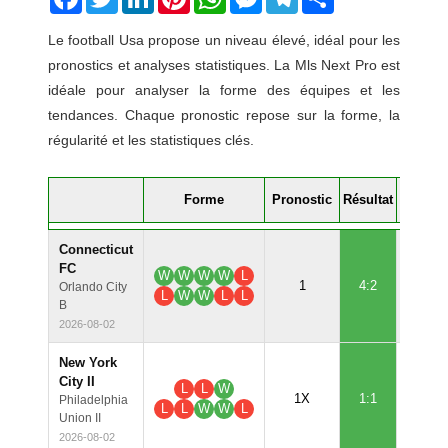
Le football Usa propose un niveau élevé, idéal pour les
pronostics et analyses statistiques. La Mls Next Pro est
idéale pour analyser la forme des équipes et les
tendances. Chaque pronostic repose sur la forme, la
régularité et les statistiques clés.
Confia
Forme
Pronostic
Résultat
%
Connecticut
FC
W
W
W
W
L
70.
1
4:2
Orlando City
L
W
W
L
L
B
2026-08-02
New York
City II
L
L
W
1X
1:1
Philadelphia
L
L
W
W
L
Union II
2026-08-02