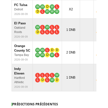
FC Tulsa
W
W
D
W
L
61.4
X2
Detroit
D
L
W
W
W
2026-08-09
El Paso
W
L
W
L
L
Oakland
59.3
1 DNB
D
L
L
L
L
Roots
2026-08-09
Orange
W
W
L
D
D
County SC
56.2
2 DNB
W
W
D
W
L
Tampa Bay
2026-08-09
Indy
Eleven
L
L
L
L
W
58.2
1 DNB
Hartford
L
D
L
W
D
Athletic
2026-08-09
PRÉDICTIONS PRÉCÉDENTES