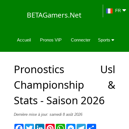
FR
BETAGamers.Net
Accueil
Pronos VIP
Connecter
Sports
Pronostics Usl
Championship &
Stats - Saison 2026
Dernière mise à jour: samedi 8 août 2026
Facebook
Twitter
LinkedIn
Pinterest
WhatsApp
Messenger
Telegram
Share