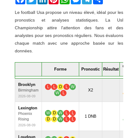
Le football Usa propose un niveau élevé, idéal pour les
pronostics et analyses statistiques. La Usl
Championship attire l'attention des fans et des
analystes pour ses pronostics réguliers. Nous évaluons
chaque match avec une approche basée sur les
données.
Confian
Forme
Pronostic
Résultat
%
Brooklyn
L
L
D
L
W
64.8
X2
Birmingham
W
L
2026-08-09
Lexington
W
D
W
L
L
Phoenix
94.7
1 DNB
D
D
W
L
L
Rising
2026-08-09
Loudoun