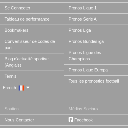
Se Connecter
Pronos Ligue 1
Tableau de performance
Pronos Serie A
Bookmakers
Pronos Liga
Convertisseur de codes de
Pronos Bundesliga
pari
Pronos Ligue des
Blog d'actualité sportive
Champions
(Anglais)
Pronos Ligue Europa
Tennis
Tous les pronostics football
French
Soutien
Médias Sociaux
Nous Contacter
Facebook