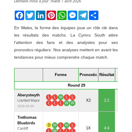
Dernière mise à jour: mardi 7 avril 2026
Facebook
Twitter
LinkedIn
Pinterest
WhatsApp
Messenger
Telegram
Share
En Wales, la forme des équipes joue un rôle clé dans
les résultats des matchs. La Cymru South attire
l'attention des fans et des analystes pour ses
pronostics réguliers. Nos analyses mettent en avant les
tendances pour mieux comprendre chaque match.
Confian
Forme
Pronostic
Résultat
%
Round 29
Aberystwyth
L
L
W
L
L
63,5
X2
2:2
Llantwit Major
L
L
L
W
W
2026-04-04
Trethomas
Bluebirds
D
W
L
W
L
7
1X
4:4
Cardiff
L
W
L
L
L