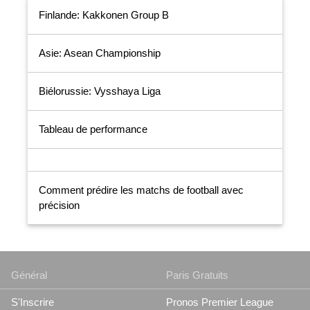
Finlande: Kakkonen Group B
Asie: Asean Championship
Biélorussie: Vysshaya Liga
Tableau de performance
Comment prédire les matchs de football avec
précision
Général
Paris Gratuits
S'Inscrire
Pronos Premier League