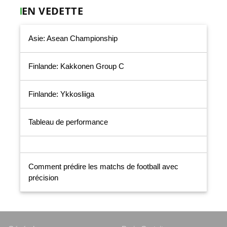
EN VEDETTE
Asie: Asean Championship
Finlande: Kakkonen Group C
Finlande: Ykkosliiga
Tableau de performance
Comment prédire les matchs de football avec
précision