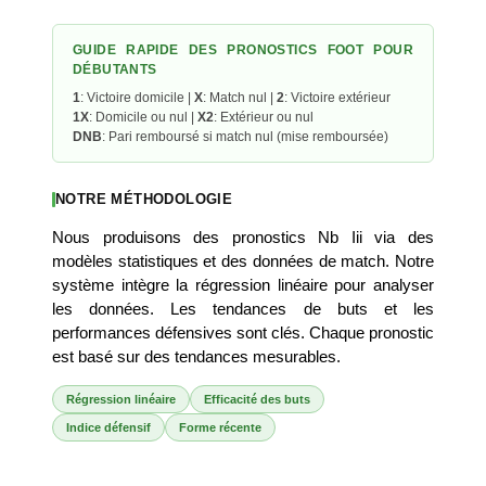
GUIDE RAPIDE DES PRONOSTICS FOOT POUR
DÉBUTANTS
1
: Victoire domicile |
X
: Match nul |
2
: Victoire extérieur
1X
: Domicile ou nul |
X2
: Extérieur ou nul
DNB
: Pari remboursé si match nul (mise remboursée)
NOTRE MÉTHODOLOGIE
Nous produisons des pronostics Nb Iii via des
modèles statistiques et des données de match. Notre
système intègre la régression linéaire pour analyser
les données. Les tendances de buts et les
performances défensives sont clés. Chaque pronostic
est basé sur des tendances mesurables.
Régression linéaire
Efficacité des buts
Indice défensif
Forme récente